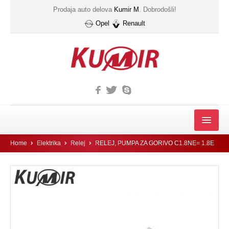
Prodaja auto delova
Kumir M
. Dobrodošli!
Opel
Renault
MOTOR
Home
Elektrika
Relej
RELEJ, PUMPA ZA GORIVO C1.8NE= 1.8E
FILTER
Filter automatskog menjača
Gumice kucista filtera ulja
IZDUVNI SISTEM