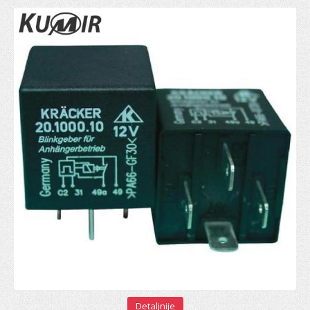
Gumice kočionog cilindra
Ventil serva
KVAČILO
Viljuska kvacila
Set kvačila
Cilindar kvačila
Sajla kvačila
Zupčanik pedale kvačila
POGON TOČKOVA
Manžetna
Poluosovina
Homokinetički zglob
Detaljnije