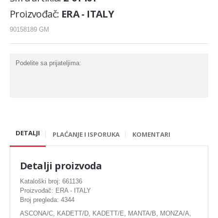
Karike
Proizvođač:
ERA - ITALY
Komplet za generalnu
90158189 GM
Ležaj radilice
Nosač motora
Podelite sa prijateljima:
Šraf za glavu
Bregasta osovina
Ventil
DETALJI
Podizaci ventila
PLAĆANJE I ISPORUKA
KOMENTARI
Gumice ventila
Detalji proizvoda
DIHTUNG
Kataloški broj: 661136
Proizvođač: ERA - ITALY
Dihtung glave
Broj pregleda: 4344
Dihtung izduva
ASCONA/C, KADETT/D, KADETT/E, MANTA/B, MONZA/A,