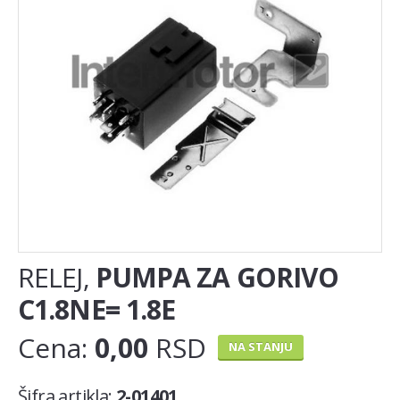
Auspuh lonac
Lambda sonda
Nosač auspuha
EGR(AGR) ventil
KAIŠNI PRENOS
Set zupčenja
Španer zupčastog kaiša
RELEJ,
PUMPA ZA GORIVO
Španer kanalnog (PK) kaiša
C1.8NE= 1.8E
Zupcasti kais
Cena:
0,00
RSD
NA STANJU
MOTOR
Klackalice
Šifra artikla:
2-01401