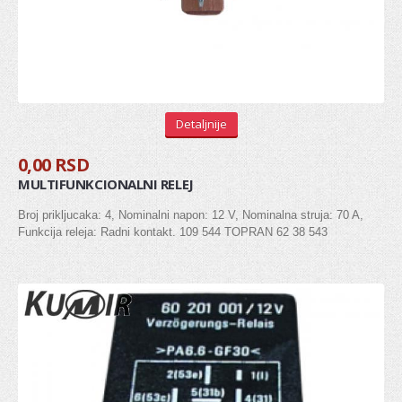
Senzor bregaste
Senzor radilice
Senzor detonacije
REMENICA
Detaljnije
Remenica bregaste
0,00 RSD
MULTIFUNKCIONALNI RELEJ
Remenica alternatora
Broj prikljucaka: 4, Nominalni napon: 12 V, Nominalna struja: 70 A,
Remenica PK kaisa
Funkcija releja: Radni kontakt. 109 544 TOPRAN 62 38 543
Remenica radilice
LANCI I LANČANICI
PUMPA ZA ULJE
VENTIL, ODUŠAK BLOKA MOTORA
SEMERING