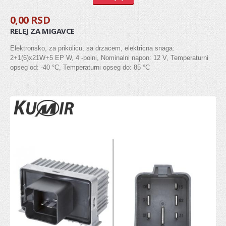
Zglob kardana
0,00 RSD
RELEJ ZA MIGAVCE
SISTEM UPRAVLJANJA
Elektronsko, za prikolicu, sa drzacem, elektricna snaga:
2+1(6)x21W+5 EP W, 4 -polni, Nominalni napon: 12 V, Temperaturni
Manžetna letve volana
opseg od: -40 °C, Temperaturni opseg do: 85 °C
Kraj letve volana (aksijalni zglob)
Kraj spone
Letva volana
POGON / VEŠANJE TOČKOVA
Glavčina točka
Ležaj točka
Rukavac
Kugla