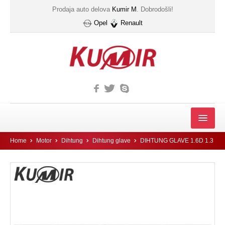
Prodaja auto delova
Kumir M
. Dobrodošli!
Opel
Renault
MOTOR
Home
Motor
Dihtung
Dihtung glave
DIHTUNG GLAVE 1.6D 1.3
FILTER
Filter automatskog menjača
Gumice kucista filtera ulja
IZDUVNI SISTEM