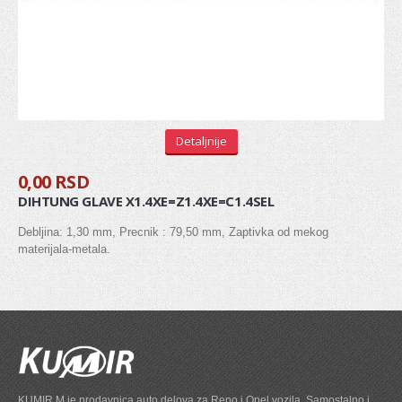
Stabilizator
Gumice balans štangle
Viljuška
Silen blok viljuške
Silen blok trapa
Detaljnije
Centralna spona
0,00 RSD
DIHTUNG GLAVE X1.4XE=Z1.4XE=C1.4SEL
Ležaj zadnje torzije
Debljina: 1,30 mm, Precnik : 79,50 mm, Zaptivka od mekog
materijala-metala.
AMORTIZOVANJE
Amortizeri
Šolje amortizera
MENJAČ
Pinjon
KUMIR M je prodavnica auto delova za Reno i Opel vozila. Samostalno i