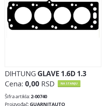
Auspuh lonac
Lambda sonda
Nosač auspuha
EGR(AGR) ventil
KAIŠNI PRENOS
Set zupčenja
Španer zupčastog kaiša
DIHTUNG
GLAVE 1.6D 1.3
Španer kanalnog (PK) kaiša
Cena:
0,00
RSD
Zupcasti kais
NA STANJU
MOTOR
Šifra artikla:
2-00740
Klackalice
Proizvođač:
GUARNITAUTO