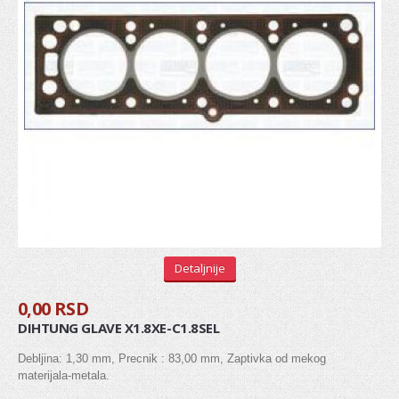
REGULATOR
ŠASIJA I UPRAVLJANJE
KOČIONI SISTEM
Diskovi
Pločice
Doboši
Paknovi
Detaljnije
Crevo kočnica
0,00 RSD
Sajla ručne
DIHTUNG GLAVE X1.8XE-C1.8SEL
Osnovni cilindri
Debljina: 1,30 mm, Precnik : 83,00 mm, Zaptivka od mekog
Glavni kočioni cilindar
materijala-metala.