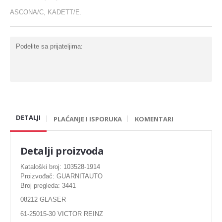
Karike
ASCONA/C, KADETT/E.
Komplet za generalnu
Ležaj radilice
Podelite sa prijateljima:
Nosač motora
Šraf za glavu
Bregasta osovina
DETALJI
Ventil
PLAĆANJE I ISPORUKA
KOMENTARI
Podizaci ventila
Detalji proizvoda
Gumice ventila
Kataloški broj: 103528-1914
Proizvođač: GUARNITAUTO
DIHTUNG
Broj pregleda: 3441
Dihtung glave
08212 GLASER
61-25015-30 VICTOR REINZ
Dihtung izduva