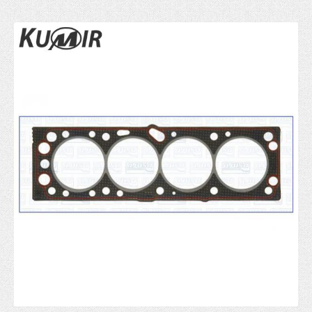
Gumice kočionog cilindra
Ventil serva
KVAČILO
Viljuska kvacila
Set kvačila
Cilindar kvačila
Sajla kvačila
Zupčanik pedale kvačila
POGON TOČKOVA
Manžetna
Poluosovina
Homokinetički zglob