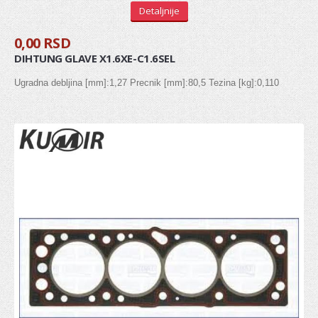
Detaljnije
Zglob kardana
0,00 RSD
SISTEM UPRAVLJANJA
DIHTUNG GLAVE X1.6XE-C1.6SEL
Ugradna debljina [mm]:1,27 Precnik [mm]:80,5 Tezina [kg]:0,110
Manžetna letve volana
Kraj letve volana (aksijalni zglob)
Kraj spone
Letva volana
POGON / VEŠANJE TOČKOVA
Glavčina točka
Ležaj točka
Rukavac
Kugla