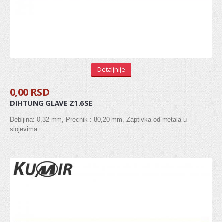
Senzor bregaste
Senzor radilice
Senzor detonacije
REMENICA
Detaljnije
Remenica bregaste
0,00 RSD
DIHTUNG GLAVE Z1.6SE
Remenica alternatora
Debljina: 0,32 mm, Precnik : 80,20 mm, Zaptivka od metala u
Remenica PK kaisa
slojevima.
Remenica radilice
LANCI I LANČANICI
PUMPA ZA ULJE
VENTIL, ODUŠAK BLOKA MOTORA
SEMERING