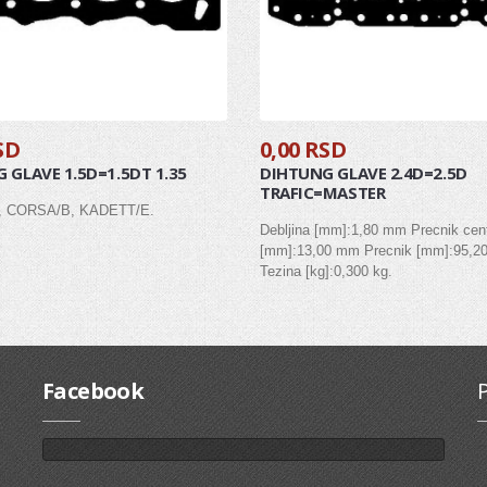
SD
0,00 RSD
 GLAVE 1.5D=1.5DT 1.35
DIHTUNG GLAVE 2.4D=2.5D
TRAFIC=MASTER
 CORSA/B, KADETT/E.
Debljina [mm]:1,80 mm Precnik cent
[mm]:13,00 mm Precnik [mm]:95,
Tezina [kg]:0,300 kg.
Facebook