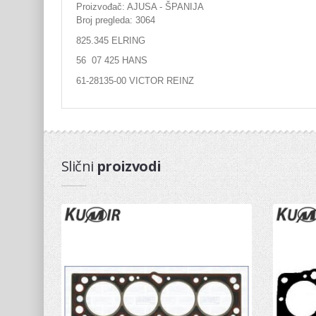
Proizvođač: AJUSA - ŠPANIJA
Broj pregleda: 3064
825.345 ELRING
56 07 425 HANS
61-28135-00 VICTOR REINZ
Slični
proizvodi