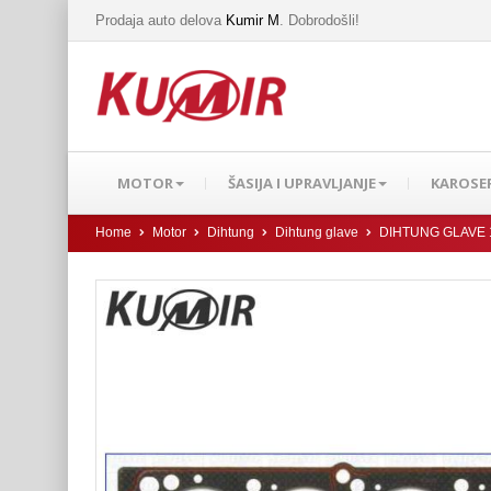
Prodaja auto delova
Kumir M
. Dobrodošli!
MOTOR
ŠASIJA I UPRAVLJANJE
KAROSER
Home
Motor
Dihtung
Dihtung glave
DIHTUNG GLAVE 