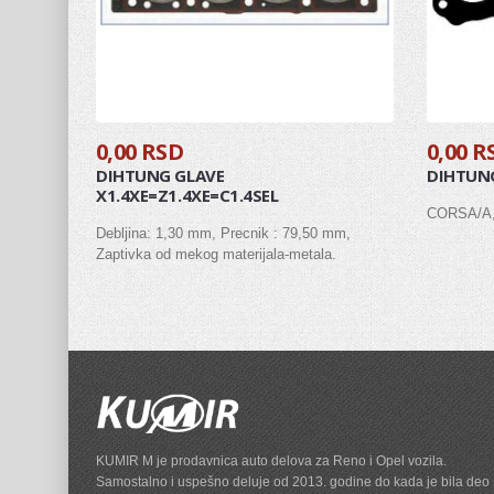
0,00 RSD
0,00 R
DIHTUNG GLAVE
DIHTUNG
X1.4XE=Z1.4XE=C1.4SEL
CORSA/A,
Debljina: 1,30 mm, Precnik : 79,50 mm,
Zaptivka od mekog materijala-metala.
KUMIR M je prodavnica auto delova za Reno i Opel vozila.
Samostalno i uspešno deluje od 2013. godine do kada je bila deo