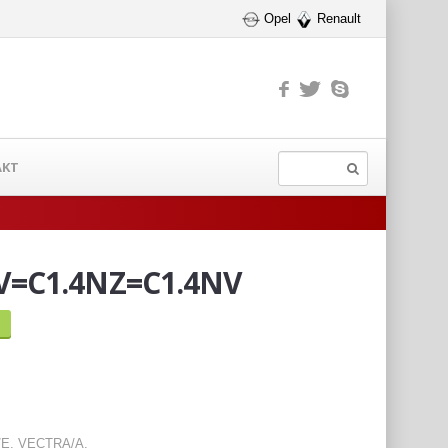
Opel
Renault
AKT
V=C1.4NZ=C1.4NV
E, VECTRA/A.