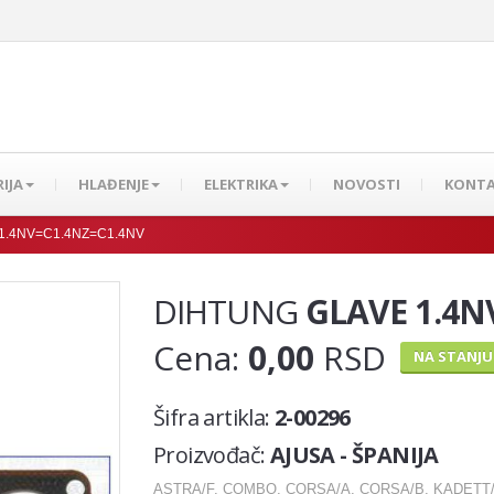
IJA
HLAĐENJE
ELEKTRIKA
NOVOSTI
KONT
1.4NV=C1.4NZ=C1.4NV
DIHTUNG
GLAVE 1.4N
Cena:
0,00
RSD
NA STANJU
Šifra artikla:
2-00296
Proizvođač:
AJUSA - ŠPANIJA
ASTRA/F, COMBO, CORSA/A, CORSA/B, KADETT/