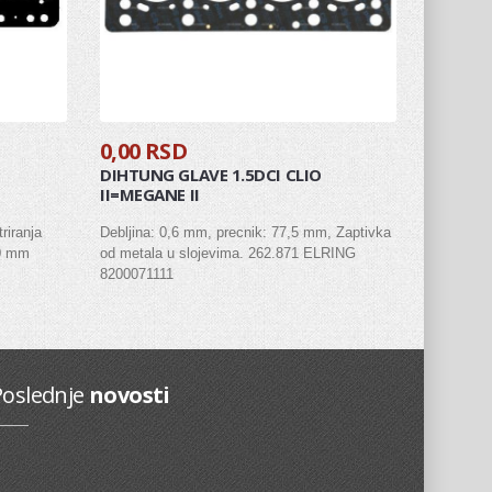
0,00 RSD
DIHTUNG GLAVE 1.5DCI CLIO
II=MEGANE II
riranja
Debljina: 0,6 mm, precnik: 77,5 mm, Zaptivka
20 mm
od metala u slojevima. 262.871 ELRING
8200071111
Poslednje
novosti