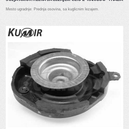
Senzor bregaste
Mesto ugradnje: Prednja osovina, sa kuglicnim lezajem.
Senzor radilice
Senzor detonacije
REMENICA
Remenica bregaste
Remenica alternatora
Remenica PK kaisa
Remenica radilice
LANCI I LANČANICI
PUMPA ZA ULJE
VENTIL, ODUŠAK BLOKA MOTORA
SEMERING