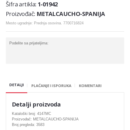
Šifra artikla:
1-01942
Karike
Proizvođač:
METALCAUCHO-SPANIJA
Komplet za generalnu
Mesto ugradnje: Prednja osovina. 7700716824
Ležaj radilice
Nosač motora
Podelite sa prijateljima:
Šraf za glavu
Bregasta osovina
Ventil
Podizaci ventila
DETALJI
PLAĆANJE I ISPORUKA
KOMENTARI
Gumice ventila
Detalji proizvoda
DIHTUNG
Kataloški broj: 4147MC
Dihtung glave
Proizvođač: METALCAUCHO-SPANIJA
Broj pregleda: 3583
Dihtung izduva