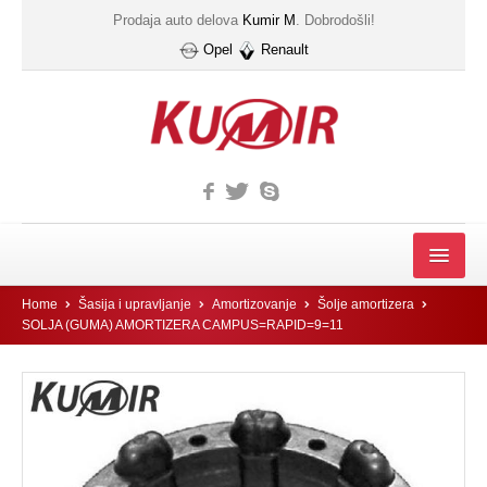
Prodaja auto delova
Kumir M
. Dobrodošli!
Opel
Renault
MOTOR
Home
Šasija i upravljanje
Amortizovanje
Šolje amortizera
SOLJA (GUMA) AMORTIZERA CAMPUS=RAPID=9=11
FILTER
Filter automatskog menjača
Gumice kucista filtera ulja
IZDUVNI SISTEM