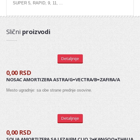
SUPER 5, RAPID, 9, 11, ...
Dihtung kartera
Dihtung komplet
Slični
proizvodi
Dihtung poklopca
Dihtung dekle lanca
PRIPREMA GORIVA
Detaljnije
Pumpa za gorivo
0,00 RSD
NOSAC AMORTIZERA ASTRA/G=VECTRA/B=ZAFIRA/A
Potenciometar
Mesto ugradnje: sa obe strane prednje osovine.
Regulator
Protokomer
Elektromagnetni ventil
Detaljnije
0,00 RSD
SENZOR
SOLJA AMORTIZERA SA LEZAJEM CLIO 2=KANGOO=THALIA