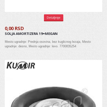
REGULATOR
Detaljnije
ŠASIJA I UPRAVLJANJE
0,00 RSD
KOČIONI SISTEM
SOLJA AMORTIZERA 19=MEGAN
Diskovi
Mesto ugradnje: Prednja osovina, bez kuglicnog lezaja, Mesto
ugradnje: desno, Mesto ugradnje: levo. 7700835254
Pločice
Doboši
Paknovi
Crevo kočnica
Sajla ručne
Osnovni cilindri
Glavni kočioni cilindar