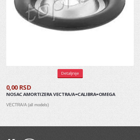
Gumice kočionog cilindra
Ventil serva
KVAČILO
Viljuska kvacila
Set kvačila
Cilindar kvačila
Detaljnije
Sajla kvačila
0,00 RSD
Zupčanik pedale kvačila
NOSAC AMORTIZERA VECTRA/A=CALIBRA=OMEGA
POGON TOČKOVA
VECTRA/A (all models)
Manžetna
Poluosovina
Homokinetički zglob