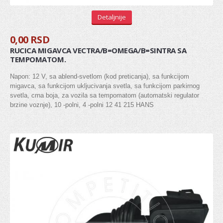
Zglob kardana
Detaljnije
0,00 RSD
SISTEM UPRAVLJANJA
RUCICA MIGAVCA VECTRA/B=OMEGA/B=SINTRA SA
TEMPOMATOM.
Manžetna letve volana
Kraj letve volana (aksijalni zglob)
Napon: 12 V, sa ablend-svetlom (kod preticanja), sa funkcijom
migavca, sa funkcijom ukljucivanja svetla, sa funkcijom parkirnog
Kraj spone
svetla, crna boja, za vozila sa tempomatom (automatski regulator
brzine voznje), 10 -polni, 4 -polni 12 41 215 HANS
Letva volana
POGON / VEŠANJE TOČKOVA
Glavčina točka
Ležaj točka
Rukavac
Kugla