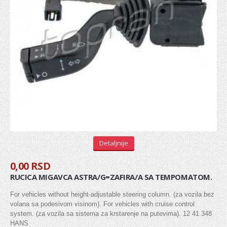
REGULATOR
ŠASIJA I UPRAVLJANJE
KOČIONI SISTEM
Diskovi
Pločice
Doboši
Paknovi
Detaljnije
Crevo kočnica
0,00 RSD
Sajla ručne
RUCICA MIGAVCA ASTRA/G=ZAFIRA/A SA TEMPOMATOM.
Osnovni cilindri
For vehicles without height-adjustable steering column. (za vozila bez
volana sa podesivom visinom). For vehicles with cruise control
Glavni kočioni cilindar
system. (za vozila sa sistema za krstarenje na putevima). 12 41 348
HANS