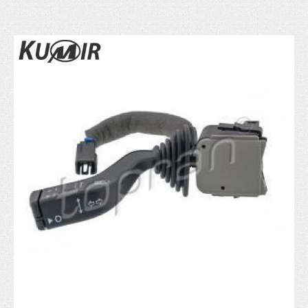
Gumice kočionog cilindra
Ventil serva
KVAČILO
Viljuska kvacila
Set kvačila
Cilindar kvačila
Sajla kvačila
Zupčanik pedale kvačila
POGON TOČKOVA
Manžetna
Poluosovina
Homokinetički zglob