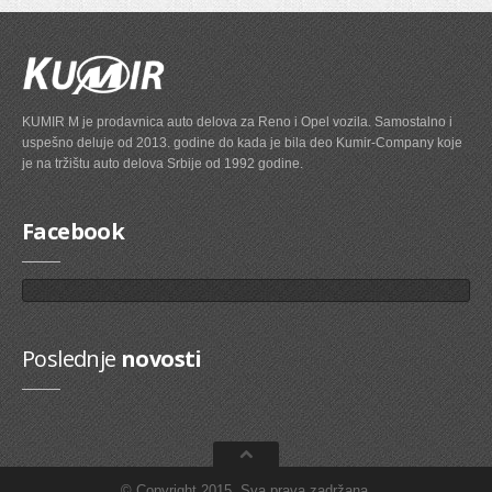
Birač brzine
AMORTIZERI PRTLJAZNIK/UTOVARNI PROSTOR
KUMIR M je prodavnica auto delova za Reno i Opel vozila. Samostalno i
uspešno deluje od 2013. godine do kada je bila deo Kumir-Company koje
KAROSERIJA
je na tržištu auto delova Srbije od 1992 godine.
BRANIK
Facebook
MAGLENKA
PRSKALICA SOFERSAJBNE
MASKA
Poslednje
novosti
RETROVIZOR
STOP SVETLO
VEZNI LIM
MIGAVAC
© Copyright 2015. Sva prava zadržana.