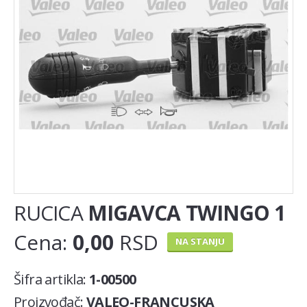
Auspuh lonac
Lambda sonda
Nosač auspuha
EGR(AGR) ventil
KAIŠNI PRENOS
Set zupčenja
Španer zupčastog kaiša
RUCICA
MIGAVCA TWINGO 1
Španer kanalnog (PK) kaiša
Cena:
0,00
RSD
Zupcasti kais
NA STANJU
MOTOR
Šifra artikla:
1-00500
Klackalice
Proizvođač:
VALEO-FRANCUSKA