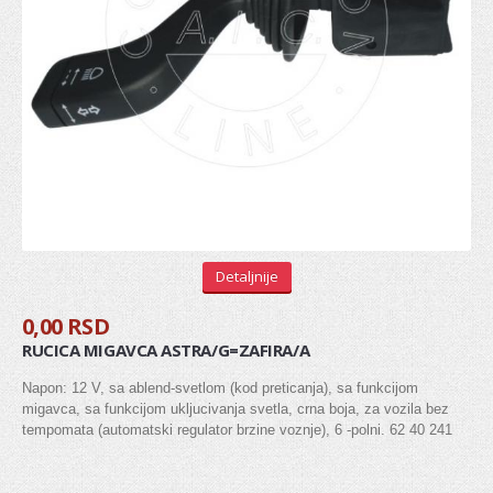
Stabilizator
Gumice balans štangle
Viljuška
Silen blok viljuške
Silen blok trapa
Centralna spona
Ležaj zadnje torzije
Detaljnije
AMORTIZOVANJE
0,00 RSD
RUCICA MIGAVCA ASTRA/G=ZAFIRA/A
Amortizeri
Napon: 12 V, sa ablend-svetlom (kod preticanja), sa funkcijom
Šolje amortizera
migavca, sa funkcijom ukljucivanja svetla, crna boja, za vozila bez
tempomata (automatski regulator brzine voznje), 6 -polni. 62 40 241
MENJAČ
Pinjon