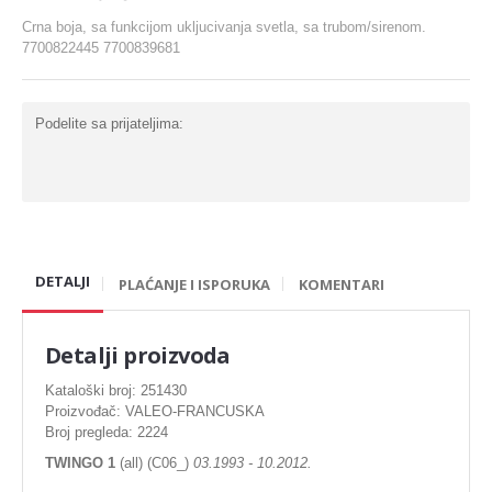
Karike
Crna boja, sa funkcijom ukljucivanja svetla, sa trubom/sirenom.
7700822445 7700839681
Komplet za generalnu
Ležaj radilice
Podelite sa prijateljima:
Nosač motora
Šraf za glavu
Bregasta osovina
Ventil
DETALJI
PLAĆANJE I ISPORUKA
KOMENTARI
Podizaci ventila
Gumice ventila
Detalji proizvoda
Kataloški broj: 251430
DIHTUNG
Proizvođač: VALEO-FRANCUSKA
Broj pregleda: 2224
Dihtung glave
TWINGO 1
(all) (C06_)
03.1993 - 10.2012.
Dihtung izduva