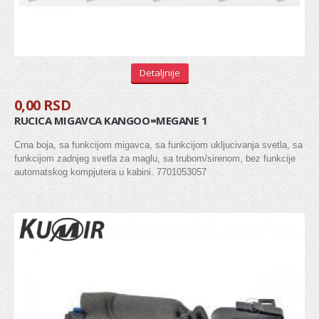
Senzor bregaste
Senzor radilice
Senzor detonacije
Detaljnije
REMENICA
0,00 RSD
RUCICA MIGAVCA KANGOO=MEGANE 1
Remenica bregaste
Crna boja, sa funkcijom migavca, sa funkcijom ukljucivanja svetla, sa
Remenica alternatora
funkcijom zadnjeg svetla za maglu, sa trubom/sirenom, bez funkcije
automatskog kompjutera u kabini. 7701053057
Remenica PK kaisa
Remenica radilice
LANCI I LANČANICI
PUMPA ZA ULJE
VENTIL, ODUŠAK BLOKA MOTORA
SEMERING