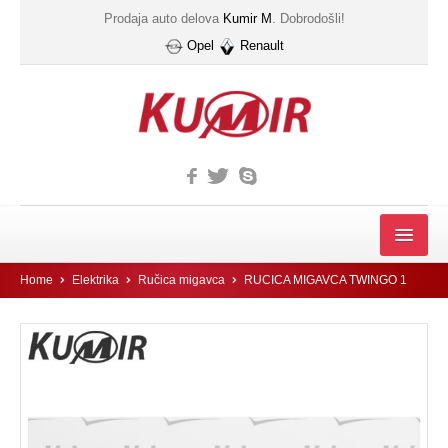
Prodaja auto delova
Kumir M
. Dobrodošli!
Opel
Renault
MOTOR
Home
Elektrika
Ručica migavca
RUCICA MIGAVCA TWINGO 1
FILTER
Filter automatskog menjača
Gumice kucista filtera ulja
IZDUVNI SISTEM