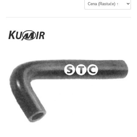
AL-KO NEMACKA
Dihtung kartera
ALCA - NEMACKA
Dihtung komplet
ALCO
ALKAR - SPANIJA
Dihtung poklopca
ASSO - ITALIJA
AUTO FREN
Dihtung dekle lanca
AUTOMEGA
BENDIX - FRANCUSKA
PRIPREMA GORIVA
BERU
BG AUTOMOTIVE - SWINDON, UNITED KINGDOM
Pumpa za gorivo
BIRTH - ITALY
BLUE PRINT
Potenciometar
BOSCH
Regulator
BRECKNER-NEMACKA
BREDA - ITALIJA
Protokomer
BREMI - NEMACKA
Elektromagnetni ventil
C.R.A
CEFFE
CHAMPION
SENZOR
CLEAN FILTER - ITALY