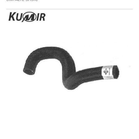
Gumice kočionog cilindra
HAMENZ - NEMACKA
HANS - USA
Ventil serva
HANS PRIESS
HANS-AUSTRIJA
KVAČILO
HANS-BRAZIL
HANS-CESKA
Viljuska kvacila
HANS-DANSKA
Set kvačila
HANS-ENGLESKA
HANS-FRANCUSKA
Cilindar kvačila
HANS-HOLANDIJA
HANS-INDIJA
Sajla kvačila
HANS-ITALIJA
Zupčanik pedale kvačila
HANS-JAPAN
HANS-KANADA
HANS-KOREJA
POGON TOČKOVA
HANS-MA
Manžetna
HANS-NEMACKA
HANS-POLJSKA
Poluosovina
HANS-PORTUGAL
HANS-SLOVACKA
Homokinetički zglob